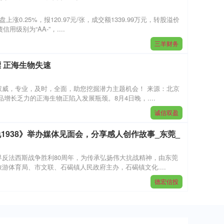
涨0.25%，报120.97元/张，成交额1339.99万元，转股溢价
用级别为“AA-”，....
三羊财务
 正海生物失速
权威，专业，及时，全面，助您挖掘潜力主题机会！ 来源：北京
增长乏力的正海生物正陷入发展瓶颈。8月4日晚，....
诚信双盈
1938》举办媒体见面会，分享感人创作故事_东莞_
反法西斯战争胜利80周年，为传承弘扬伟大抗战精神，由东莞
游体育局、市文联、石碣镇人民政府主办，石碣镇文化....
德宏信投