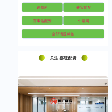
速盈所
盛宝优配
百事达配资
牛融网
全部话题标签
关注 嘉旺配资