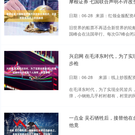
摩根证券 七国联合声明不许改
日期：06-28
来源：红领金服配资A
旧世界的船票不再适合新世界的轮船
国峰会在法国举行。每次G7峰会闭幕
兴启网 在毛泽东时代，为了
步枪
日期：06-28
来源：线上炒股配
在毛泽东时代，为了实现全民皆兵
弹，小钢炮几乎村村都有，村里的民
一点金 吴石牺牲后，接替他
他竟