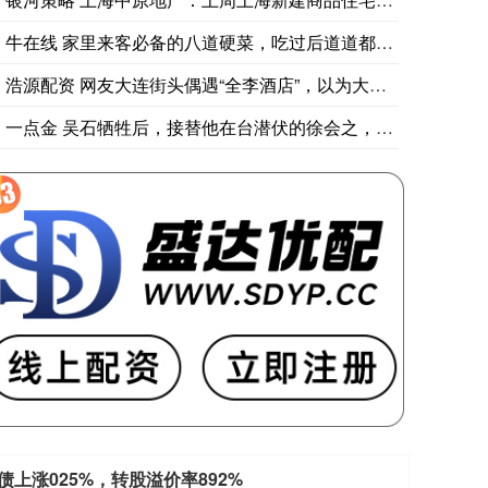
牛在线 家里来客必备的八道硬菜，吃过后道道都竖起大拇指
浩源配资 网友大连街头偶遇“全李酒店”，以为大风将“季”字吹
一点金 吴石牺牲后，接替他在台潜伏的徐会之，是我党隐蔽战线的
债上涨025%，转股溢价率892%