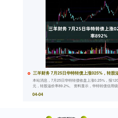
三羊财务 7月25日华特转债上涨025%，转股溢
本站消息，7月25日华特转债收盘上涨0.25%，报120.
元，转股溢价率89.2%。 资料显示，华特转债信用级别为“
04-04