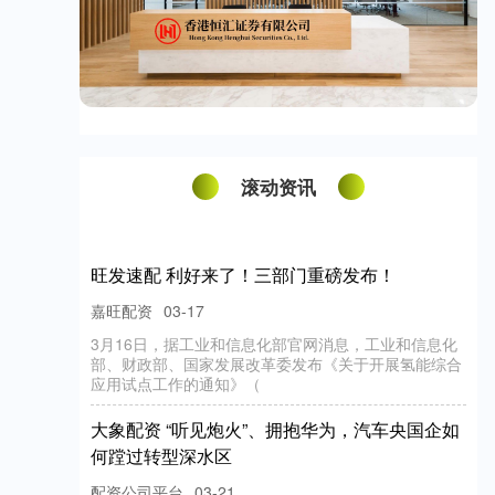
滚动资讯
旺发速配 利好来了！三部门重磅发布！
嘉旺配资
03-17
3月16日，据工业和信息化部官网消息，工业和信息化
部、财政部、国家发展改革委发布《关于开展氢能综合
应用试点工作的通知》（
大象配资 “听见炮火”、拥抱华为，汽车央国企如
何蹚过转型深水区
配资公司平台
03-21