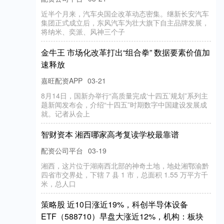
近半个月来，汽车央国企改革动态密集。继新长安汽车
集团正式成立后，东风汽车为壮大旗下自主品牌发展，
将纳米、奕派、风神三个子
金牛王 市场化改革打出“组合拳” 数据要素价值加
速释放
嘉旺配资APP
03-21
8月14日，国新办举行“高质量完成‘十四五’规划”系列主
题新闻发布会，介绍“十四五”时期数字中国建设发展成
就。记者从会上
智财资本 湘西哪家高考复读学校最靠谱
配资公司平台
03-19
湘西，这片位于湖南西北部的神奇土地，地处湘鄂渝黔
四省市交界处，下辖 7 县 1 市，总面积 1.55 万平方千
米，总人口
策略股 近10日涨近19%，科创半导体设备
ETF（588710）早盘大涨近12%，机构：板块