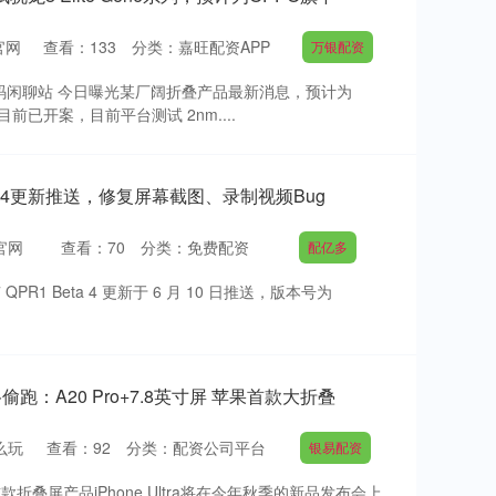
官网
查看：
133
分类：
嘉旺配资APP
万银配资
 @数码闲聊站 今日曝光某厂阔折叠产品最新消息，预计为
前已开案，目前平台测试 2nm....
 Beta 4更新推送，修复屏幕截图、录制视频Bug
官网
查看：
70
分类：
免费配资
配亿多
17 QPR1 Beta 4 更新于 6 月 10 日推送，版本号为
规格偷跑：A20 Pro+7.8英寸屏 苹果首款大折叠
么玩
查看：
92
分类：
配资公司平台
银易配资
折叠屏产品iPhone Ultra将在今年秋季的新品发布会上