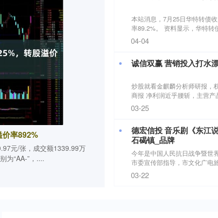
本站消息，7月25日华特转债收盘上
率89.2%。 资料显示，华特转债信
04-04
诚信双赢 营销投入打水漂
炒股就看金麒麟分析师研报，
商报 净利润近乎腰斩，主营产品
03-25
德宏信投 音乐剧《东江说
价率892%
石碣镇_品牌
97元/张，成交额1339.99万
今年是中国人民抗日战争暨世界
AA-”，....
市委宣传部指导，市文化广电旅
03-22