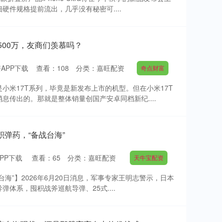
硬件规格提前流出，几乎没有秘密可....
500万，友商们羡慕吗？
APP下载
查看：
108
分类：
嘉旺配资
奇点财富
小米17T系列，毕竟是新发布上市的机型。但在小米17T
息传出的。那就是整体销量创国产安卓同档新纪....
弹药，“备战台海”
PP下载
查看：
65
分类：
嘉旺配资
天牛宝配资
海”】2026年6月20日消息，军事专家王明志警示，日本
导弹体系，囤积战斧巡航导弹、25式....