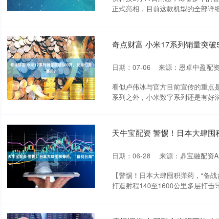
正式亮相，目前这款机型的全部详细
奇点财富 小米17系列销量突破
日期：07-06
来源：恩卓中盈配资
看似卢伟冰与官方目前宣传的重点是
系列之外，小米数字系列还是有好消
天牛宝配资 警惕！日本大肆囤积
日期：06-28
来源：鼎宝融配资A
【警惕！日本大肆囤积弹药，“备战台
打造射程140至1600公里多层打击