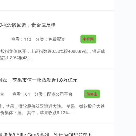
PO概念股回调，贵金属反弹
查看：
113
分类：
免费配资
中祥网
大股指集体低开，上证指数跌0.52%报4098.69点，深证成
1.20%报43....
砸盘，苹果市值一夜蒸发近1.8万亿元
台
查看：
64
分类：
配资公司平台
策略宝
价后，苹果、微软股价双双遭遇大跌。 苹果、微软股价大跌
集体下挫。 其中，苹果收跌6.12%....
8 Elite Gen6系列，预计为OPPO旗下