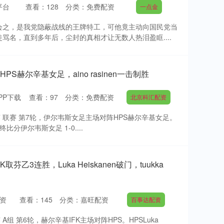
平台
查看：
128
分类：
免费配资
一点金
会之，是我党隐蔽战线的王牌特工，可他竟主动向国民党当
骂名，直到多年后，尘封的真相才让无数人热泪盈眶....
PS赫尔辛基女足，aino rasinen一击制胜
PP下载
查看：
97
分类：
免费配资
北京科汇配资
 联赛 第7轮，伊尔韦斯女足主场对阵HPS赫尔辛基女足。
终比分伊尔韦斯女足 1-0....
取芬乙3连胜，Luka Heiskanen破门，tuukka
资
查看：
145
分类：
嘉旺配资
百事达配资
组 第6轮，赫尔辛基IFK主场对阵HPS。HPSLuka