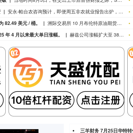
变
安永‑帕台农咨询预计，即便周五非农就业报告出炉，美联储在年底前仍将维持利率水平不变。华尔街预期 7 月非农就业人数增加 8.3 万人，但安永表示劳动力市场依旧平稳，不太可能改变美联储的政策重心。该机构称，只有出现通胀范围扩大且持续走高，或是就业出现显著再度回暖，才具备进一步加息的条件。
2.49 美元 / 桶。
洲际交易所 10 月布伦特原油期货结算价为 82.49 美元 / 桶。
25 年 4 月以来最大单日涨幅。
赫兹公司涨幅扩大至 38%，有望创下 2025 年 4 月以来最大单日涨幅。
三羊财务 7月25日华特转