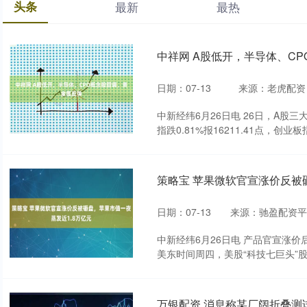
头条
最新
最热
中祥网 A股低开，半导体、C
日期：07-13
来源：老虎配资
中新经纬6月26日电 26日，A股三
指跌0.81%报16211.41点，创业板指跌
策略宝 苹果微软官宣涨价反被
日期：07-13
来源：驰盈配资平
中新经纬6月26日电 产品官宣涨
美东时间周四，美股“科技七巨头”股价
万银配资 消息称某厂阔折叠测试骁龙