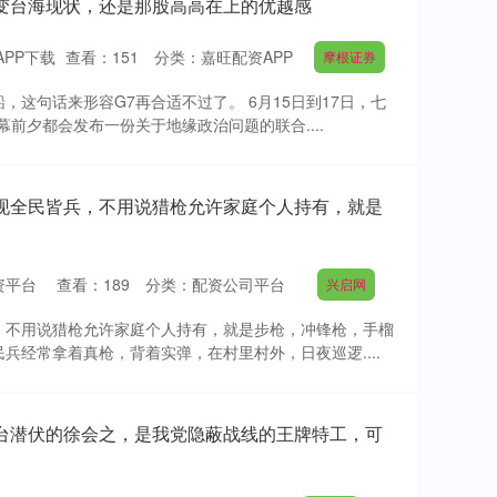
变台海现状，还是那股高高在上的优越感
PP下载
查看：
151
分类：
嘉旺配资APP
摩根证券
，这句话来形容G7再合适不过了。 6月15日到17日，七
前夕都会发布一份关于地缘政治问题的联合....
实现全民皆兵，不用说猎枪允许家庭个人持有，就是
资平台
查看：
189
分类：
配资公司平台
兴启网
，不用说猎枪允许家庭个人持有，就是步枪，冲锋枪，手榴
兵经常拿着真枪，背着实弹，在村里村外，日夜巡逻....
在台潜伏的徐会之，是我党隐蔽战线的王牌特工，可